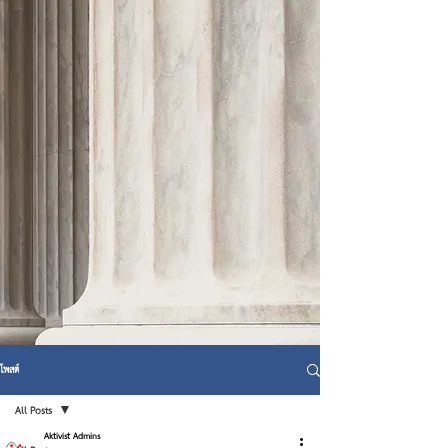
โพสต์
All Posts
Aktivist Admins