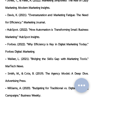
- Jones, T., & Patel, A. (2022). 
Marketing Simplified: The Rise of Lazy 
Marketing
. Modern Marketing Insights.
- Davis, K. (2021). "Oversaturation and Marketing Fatigue: The Need 
for Efficiency." 
Marketing Journal
.
- HubSpot. (2022). "How Automation is Transforming Small Business 
Marketing." 
HubSpot Insights
.
- Forbes. (2022). "Why Efficiency is Key in Digital Marketing Today." 
Forbes Digital Marketing
.
- Walker, L. (2021). "Bridging the Skills Gap with Marketing Tools." 
MarTech News
.
- Smith, M., & Cole, B. (2019). 
The Agency Model: A Deep Dive
. 
Advertising Press.
- Williams, A. (2020). "Budgeting for Traditional vs. Digital Marketing 
Campaigns." 
Business Weekly
.
- Digital Marketing Weekly. (2023). "Lazy Marketing Tools: A Review 
of the Best Platforms."
- Brown, P. (2023). "AI-Powered Marketing: Changing the Game." 
AI & 
Marketing
.