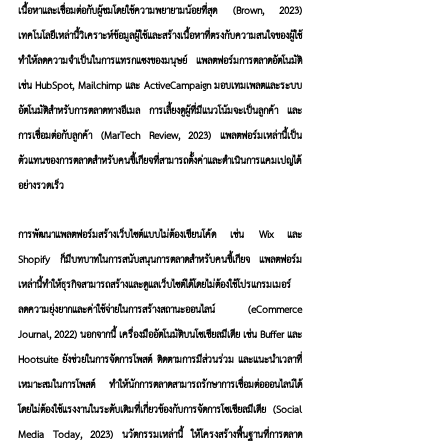
เนื้อหาและเชื่อมต่อกับผู้ชมโดยใช้ความพยายามน้อยที่สุด (Brown, 2023) 
เทคโนโลยีเหล่านี้วิเคราะห์ข้อมูลผู้ใช้และสร้างเนื้อหาที่ตรงกับความสนใจของผู้ใช้ 
ทำให้ลดความจำเป็นในการแทรกแซงของมนุษย์ แพลตฟอร์มการตลาดอัตโนมัติ 
เช่น HubSpot, Mailchimp และ ActiveCampaign มอบเทมเพลตและระบบ
อัตโนมัติสำหรับการตลาดทางอีเมล การเลี้ยงดูผู้ที่มีแนวโน้มจะเป็นลูกค้า และ
การเชื่อมต่อกับลูกค้า (MarTech Review, 2023) แพลตฟอร์มเหล่านี้เป็น
ตัวแทนของการตลาดสำหรับคนขี้เกียจที่สามารถตั้งค่าและดำเนินการแคมเปญได้
อย่างรวดเร็ว
การพัฒนาแพลตฟอร์มสร้างเว็บไซต์แบบไม่ต้องเขียนโค้ด เช่น Wix และ 
Shopify ก็มีบทบาทในการสนับสนุนการตลาดสำหรับคนขี้เกียจ แพลตฟอร์ม
เหล่านี้ทำให้ธุรกิจสามารถสร้างและดูแลเว็บไซต์ได้โดยไม่ต้องใช้โปรแกรมเมอร์ 
ลดความยุ่งยากและค่าใช้จ่ายในการสร้างสถานะออนไลน์ (eCommerce 
Journal, 2022) นอกจากนี้ เครื่องมืออัตโนมัติบนโซเชียลมีเดีย เช่น Buffer และ 
Hootsuite ยังช่วยในการจัดการโพสต์ ติดตามการมีส่วนร่วม และแนะนำเวลาที่
เหมาะสมในการโพสต์ ทำให้นักการตลาดสามารถรักษาการเชื่อมต่อออนไลน์ได้
โดยไม่ต้องใช้แรงงานในระดับเดิมที่เกี่ยวข้องกับการจัดการโซเชียลมีเดีย (Social 
Media Today, 2023) นวัตกรรมเหล่านี้ ให้โครงสร้างพื้นฐานที่การตลาด