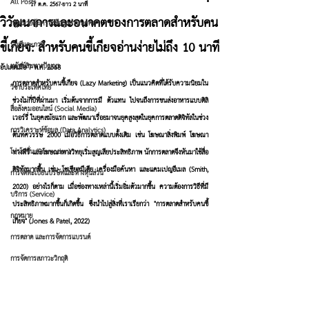
All Posts
17 ต.ค. 2567
ยาว 2 นาที
วิวัฒนาการและอนาคตของการตลาดสำหรับคน
กฎหมายคุ้มครองข้อมูลส่วนบุคคล
ขี้เกียจ: สำหรับคนขี้เกียจอ่านง่ายไม่ถึง 10 นาที
บัญชีและภาษี
ทรัพย์สินทางปัญญา
อัปเดตเมื่อ
7 พ.ค. 2568
การตลาดสำหรับคนขี้เกียจ (Lazy Marketing) 
เป็นแนวคิดที่ได้รับความนิยมใน
วีซ่าประเทศไทย
ช่วงไม่กี่ปีที่ผ่านมา เริ่มต้นจากการมี ตัวแทน ไปจนถึงการขนส่งอาหารแบบดิลิ
สื่อสังคมออนไลน์ (Social Media)
เวอร์รี่ ในยุคสมัยแรก และพัฒนาเรื่อยมาจนยุคสูงสุดในยุคการตลาดดิจิทัลในช่วง
การวิเคราะห์ข้อมูล (Data Analytics)
ต้นทศวรรษ 2000 เมื่อวิธีการตลาดแบบดั้งเดิม เช่น โฆษณาสิ่งพิมพ์ โฆษณา
โปรโมชั่น (Promotion)
ทางทีวี และโฆษณาทางวิทยุเริ่มสูญเสียประสิทธิภาพ นักการตลาดจึงหันมาใช้สื่อ
ดิจิทัลมากขึ้น เช่น โซเชียลมีเดีย เครื่องมือค้นหา และแคมเปญอีเมล (Smith, 
การจดทะเบียนบริษัทและห้างหุ้นส่วน
2020) อย่างไรก็ตาม เมื่อช่องทางเหล่านี้เริ่มอิ่มตัวมากขึ้น ความต้องการวิธีที่มี
บริการ (Service)
ประสิทธิภาพมากขึ้นก็เกิดขึ้น ซึ่งนำไปสู่สิ่งที่เราเรียกว่า "การตลาดสำหรับคนขี้
กฎหมาย
เกียจ" (Jones & Patel, 2022)
การตลาด และการจัดการแบรนด์
การจัดการสภาวะวิกฤติ