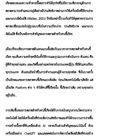
เกียจตอบสนองความท้าทายนี้โดยการทำให้ธุรกิจที่ไม่มีความเชี่ยวชาญด้านการ
ตลาดสามารถทำแคมเปญได้อย่างมีประสิทธิภาพผ่านการใช้เครื่องมือที่ใช้งานง่าย
และระบบอัตโนมัติ (Walker, 2021) ปัจจัยเหล่านี้รวมกันทำให้อุตสาหกรรมการ
ตลาดเปลี่ยนแปลงไปสู่รูปแบบที่เน้นความเรียบง่าย ประสิทธิภาพ และระบบ
อัตโนมัติ ซึ่งเป็นหลักการสำคัญของการตลาดสำหรับคนขี้เกียจ
เมื่อเปรียบเทียบการตลาดตัวแทนแบบดั้งเดิมกับแนวทางการตลาดสำหรับคนขี้
เกียจ จะเห็นความคล้ายคลึงในทั้งวิธีการและรูปแบบการดำเนินการ 
ตัวแทน 
คือ
ผู้ที่ทำทุกอย่างแทน และเกิดขึ้นอย่างแพร่หลายในประเทศญี่ปุ่น ที่มีตัวแทนเกือบ
ทุกประเภท ตัวแทนมีหน้าที่ในการทำงานแทนผู้จ้างงานทุกชนิด ซึ่งในบางครั้ง 
เป็นลักษณะของการตลาดคนขี้เกียจแบบดังเดิม ก่อนเกิดเทคโนโลยีมาเสียอีก แต่
เมื่อเกิด Platform ต่าง ๆ ทำให้คนที่ขี้เกียจนั้น ขี้เกียจกว่าเดิม เพราะทุกอย่าง
อยู่ในมือ...
การเพิ่มขึ้นของการตลาดสำหรับคนขี้เกียจได้รับการสนับสนุนจากนวัตกรรมทาง
เทคโนโลยี โดยให้เครื่องมือที่ช่วยเพิ่มประสิทธิภาพและทำให้กระบวนการง่ายขึ้น 
การสร้างเนื้อหาที่ขับเคลื่อนด้วย AI กลายเป็นส่วนสำคัญของแนวโน้มนี้ ด้วย
เครื่องมืออย่าง ChatGPT และแพลตฟอร์มการจัดการโซเชียลมีเดียที่ช่วยสร้าง