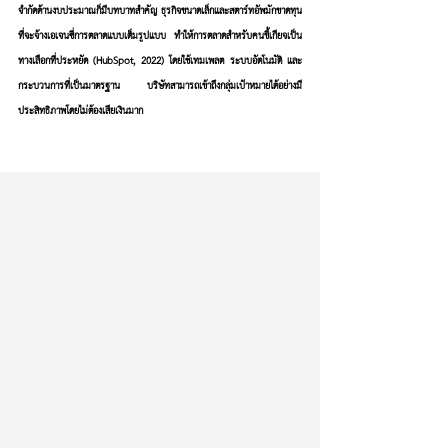
จำกัดด้านงบประมาณก็มีบทบาทสำคัญ ธุรกิจขนาดเล็กและสตาร์ทอัพมักขาดทุน
ที่จะจ้างเอเจนซี่การตลาดแบบเต็มรูปแบบ ทำให้การตลาดสำหรับคนขี้เกียจเป็น
ทางเลือกที่ประหยัด (HubSpot, 2022) โดยใช้เทมเพลต ระบบอัตโนมัติ และ
กระบวนการที่เป็นมาตรฐาน บริษัทสามารถเข้าถึงกลุ่มเป้าหมายได้อย่างมี
ประสิทธิภาพโดยไม่ต้องเสียเงินมาก