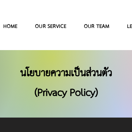
HOME
OUR SERVICE
OUR TEAM
L
นโยบายความเป็นส่วนตัว
(Privacy Policy)