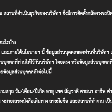
ณ สถานที่ดำเนินธุรกิจของบริษัทฯ ซึ่งมีการติดตั้งกล้องวงจรปิ
อะไรบ้าง
และภายใต้นโยบายฯ นี้ ข้อมูลส่วนบุคคลของท่านที่บริษัทฯ 
วนบุคคลที่ท่านให้ไว้กับบริษัทฯ โดยตรง หรือข้อมูลส่วนบุคคล
ข้อมูลส่วนบุคคลดังต่อไปนี้
 นามสกุล วัน/เดือน/ปีเกิด อายุ เพศ สัญชาติ ศาสนา อาชีพ 
หมายเลขหนังสือเดินทาง ลายมือชื่อ และสถานที่ทำงาน เป็