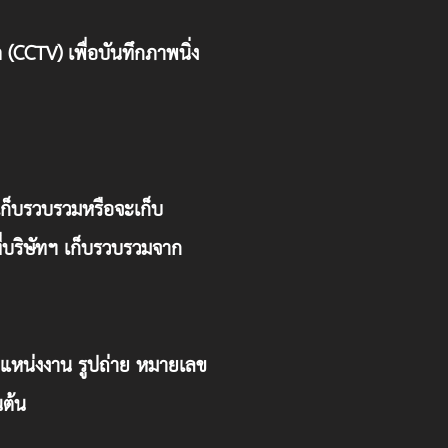
ด (CCTV) เพื่อบันทึกภาพนิ่ง
เก็บรวบรวมหรือจะเก็บ
ที่บริษัทฯ เก็บรวบรวมจาก
ตำแหน่งงาน รูปถ่าย หมายเลข
นต้น