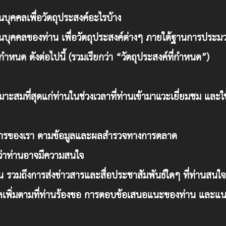
บุคคลเพื่อวัตถุประสงค์อะไรบ้าง
นบุคคลของท่าน เพื่อวัตถุประสงค์ต่างๆ ภายใต้ฐานการประม
ำหนด ดังต่อไปนี้ (รวมเรียกว่า “วัตถุประสงค์ที่กำหนด”)
มาะสมที่สุดแก่ท่านในช่วงเวลาที่ท่านเข้ามาแวะเยี่ยมชม และใช้
การของเรา ตามข้อมูลและผลสำรวจทางการตลาด
นว่าท่านอาจมีความสนใจ
ท่าน รวมถึงการส่งข่าวสารและสื่อประชาสัมพันธ์ใดๆ ที่ท่านสน
ูลเพิ่มตามที่ท่านร้องขอ การตอบข้อเสนอแนะของท่าน และแนะน