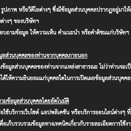
รูปภาพ หรือวีดีโอต่างๆ ซึ่งมีข้อมูลส่วนบุคคลปรากฏอยู่มาให้
รมต่างๆ ของบริษัทฯ
ร สอบถามข้อมูล ให้ความเห็น คำแนะนำ หรือคำติชมแก่บริษัทฯ
บข้อมูลส่วนบุคคลของท่านจากบุคคลภายนอก
ข้อมูลส่วนบุคคลของท่านจากแหล่งสาธารณะ ไม่ว่าท่านจะเป็น
อได้ให้ความยินยอมแก่บุคคลใดในการเปิดเผยข้อมูลส่วนบุคคล
รวมข้อมูลส่วนบุคคลโดยอัตโนมัติ
อใช้บริการเว็บไซต์ แอปพลิเคชัน หรือบริการออนไลน์ต่างๆ ที่มี
เพื่อเก็บรวบรวมข้อมูลทางเทคนิคเกี่ยวกับรายละเอียดการใช