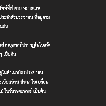
ัพท์ที่ทำงาน หมายเลข
รประจำตัวประชาชน ที่อยู่ตาม
็นต้น
ลส่วนบุคคลที่ปรากฏในใบแจ้ง
ๆ เป็นต้น
ากฏในสำเนาบัตรประชาชน
ะเบียนบ้าน สำเนาใบเปลี่ยน
ล) ใบรับรองแพทย์ เป็นต้น