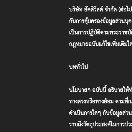
บริษัท อัคติวิสต์ จำกัด (ต่อ
กับการคุ้มครองข้อมูลส่วนบุค
เป็นการปฏิบัติตามพระราชบัญ
กฎหมายฉบับแก้ไขเพิ่มเติมใ
บททั่วไป
นโยบายฯ ฉบับนี้ อธิบายให้ท่
ทางตรงหรือทางอ้อม ตามที่ก
ดำเนินการใดๆ กับข้อมูลส่ว
ราบถึงวัตถุประสงค์ในการปร