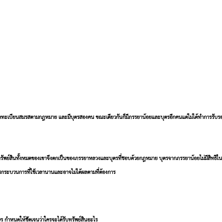
ี่จดทะเบียนสมรสตามกฎหมาย และมีบุตรสองคน ขณะเดียวกันก็มีภรรยาน้อยและบุตรอีกคนแต่ไม่ได้ทำการรับรอง
รรม ทรัพย์สินทั้งหมดของเขาจึงตกเป็นของภรรยาหลวงและบุตรที่ชอบด้วยกฎหมาย บุตรจากภรรยาน้อยไม่มีสิทธิใ
็นกระบวนการที่ใช้เวลานานและอาจไม่ได้ผลตามที่ต้องการ
ษร
 กำหนดให้ชัดเจนว่าใครจะได้รับทรัพย์สินอะไร