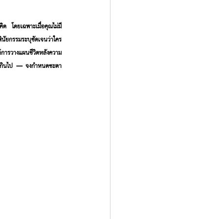
คิด โดยเฉพาะเมื่อคุณไม่มี
มีพินัยกรรมระบุชัดเจนว่าใคร
่แค่การวางแผนชีวิตหลังความ
งสายเกินไป — จงกำหนดชะตา