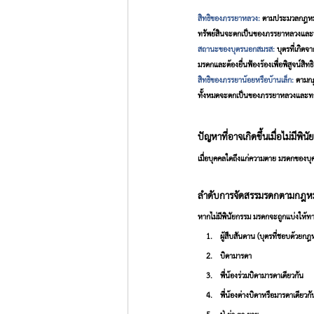
สิทธิของภรรยาหลวง:
ตามประมวลกฎหมาย
ทรัพย์สินจะตกเป็นของภรรยาหลวงแล
สถานะของบุตรนอกสมรส:
บุตรที่เกิด
มรดกและต้องยื่นฟ้องร้องเพื่อพิสูจน์สิ
สิทธิของภรรยาน้อยหรือบ้านเล็ก:
ตามกฎ
ทั้งหมดจะตกเป็นของภรรยาหลวงและ
ปัญหาที่อาจเกิดขึ้นเมื่อไม่มีพิน
เมื่อบุคคลใดถึงแก่ความตาย มรดกของบุค
ลำดับการจัดสรรมรดกตามกฎห
หากไม่มีพินัยกรรม มรดกจะถูกแบ่งให้ท
ผู้สืบสันดาน (บุตรที่ชอบด้วยก
บิดามารดา
พี่น้องร่วมบิดามารดาเดียวกัน
พี่น้องต่างบิดาหรือมารดาเดียวกั