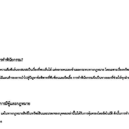
วรทำพินัยกรรม?
อความสัมพันธ์นอกสมรสเป็นเรื่องที่พบเห็นได้ แต่หลายคนมองข้ามผลกระทบทางกฎหมาย โดยเฉพาะเรื่องทรัพย
ม่มีแผนสำรองอาจนำไปสู่ปัญหาข้อพิพาทที่ซับซ้อนและยืดเยื้อ การทำพินัยกรรมจึงเป็นทางออกที่ช่วยให้ทุกฝ่า
การมีชู้และกฎหมาย
 แต่ในทางกฎหมายสิทธิในทรัพย์สินและมรดกของบุคคลเหล่านี้ไม่ได้รับการคุ้มครองโดยอัตโนมัติ ดังนั้นการทำพ
าง