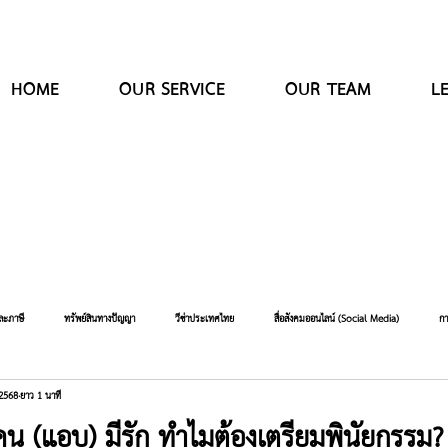
HOME
OUR SERVICE
OUR TEAM
L
ละภาษี
ทรัพย์สินทางปัญญา
วีซ่าประเทศไทย
สื่อสังคมออนไลน์ (Social Media)
กา
 2568
ยาว 1 นาที
งหุ้นส่วน
บริการ (Service)
กฎหมาย
การตลาด และการจัดการแบรนด์
การจัดการ
 (แอบ) มีรัก ทำไมต้องเตรียมพินัยกรรม?