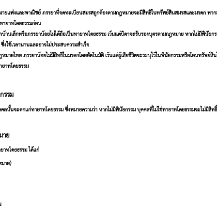
แพ่งและพาณิชย์ ภรรยาที่จดทะเบียนสมรสถูกต้องตามกฎหมายจะมีสิทธิในทรัพย์สินสมรสและมรดก หากสามีเ
ะทายาทโดยธรรมก่อน
จากบ้านเล็กหรือภรรยาน้อยไม่ได้ถือเป็นทายาทโดยธรรม เว้นแต่บิดาจะรับรองบุตรตามกฎหมาย หากไม่มีพินัยกรรม
ทธิ ซึ่งใช้เวลานานและอาจไม่ประสบความสำเร็จ
หมายไทย ภรรยาน้อยไม่มีสิทธิในมรดกโดยอัตโนมัติ เว้นแต่ผู้เสียชีวิตจะระบุไว้ในพินัยกรรมหรือโอนทรัพย์สินให
ทายาทโดยธรรม
ัยกรรม
คลนั้นจะตกแก่ทายาทโดยธรรม ซึ่งหมายความว่า หากไม่มีพินัยกรรม บุคคลที่ไม่ใช่ทายาทโดยธรรมจะไม่มีสิทธิ
มาย
ายาทโดยธรรม ได้แก่
ฎหมาย)
น