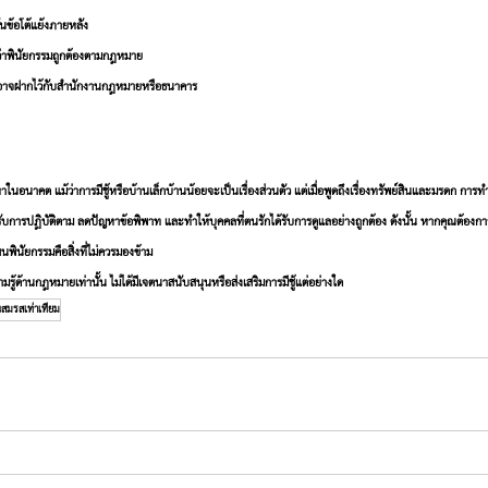
กันข้อโต้แย้งภายหลัง
ใจว่าพินัยกรรมถูกต้องตามกฎหมาย
อาจฝากไว้กับสำนักงานกฎหมายหรือธนาคาร
ญหาในอนาคต
 แม้ว่าการมีชู้หรือบ้านเล็กบ้านน้อยจะเป็นเรื่องส่วนตัว แต่เมื่อพูดถึงเรื่องทรัพย์สินและมรดก กา
ับการปฏิบัติตาม ลดปัญหาข้อพิพาท และทำให้บุคคลที่ตนรักได้รับการดูแลอย่างถูกต้อง ดังนั้น หากคุณต้องการใ
ินัยกรรมคือสิ่งที่ไม่ควรมองข้าม
ามรู้ด้านกฎหมายเท่านั้น ไม่ได้มีเจตนาสนับสนุนหรือส่งเสริมการมีชู้แต่อย่างใด
สมรสเท่าเทียม