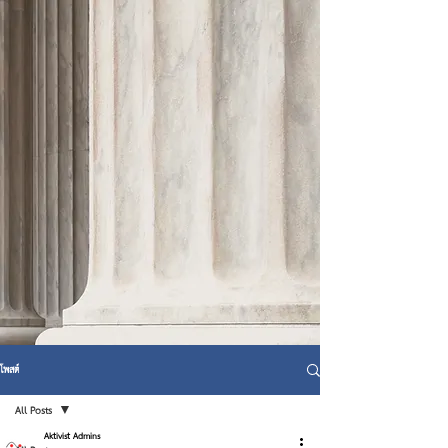
โพสต์
All Posts
Aktivist Admins