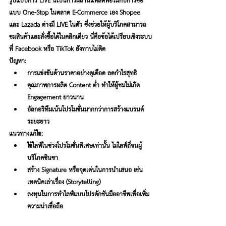
รูปแบบการ LIVE นี้เป็นการผสานแพลตฟอร์มกับการซื้อ
แบบ One-Stop 
ในตลาด E-Commerce เอง Shopee 
และ Lazada ต่างมี LIVE ในตัว ซึ่งช่วยให้ผู้บริโภคสามารถ
ชมสินค้าและสั่งซื้อได้ในคลิกเดียว นี่คือข้อได้เปรียบเชิงระบบ
ที่ Facebook หรือ TikTok ยังทาบไม่ติด
ปัญหา:
การแข่งขันด้านราคาอย่างดุเดือด ลดกำไรสุทธิ
คุณภาพการผลิต Content ต่ำ ทำให้ผู้ชมไม่เกิด 
Engagement ยาวนาน
อัลกอริทึมเน้นโปรโมชั่นมากกว่าการสร้างแบรนด์
ระยะยาว
แนวทางแก้ไข:
ใช้ไลฟ์ในช่วงโปรโมชั่นพิเศษเท่านั้น ไม่ไลฟ์ถี่จนผู้
บริโภคชินชา
สร้าง Signature หรือจุดเด่นในการนำเสนอ เช่น 
เทคนิคเล่าเรื่อง (Storytelling)
ลงทุนในการทำไลฟ์แบบโปรดักชันมืออาชีพเพื่อเพิ่ม
ความน่าเชื่อถือ