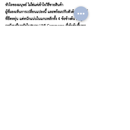
หัวใจของมนุษย์ ไม่ใช่แค่เข้าใจวิธีขายสินค้า
ผู้ที่มองเห็นการเปลี่ยนแปลงนี้ และพร้อมปรับตัวด้วยกลยุทธ์
ที่ยืดหยุ่น แต่หนักแน่นในแกนหลักทั้ง 4 ข้อข้างต้น คือผู้ที่
จะยังคงยืนหยัดในสนาม LIVE Commerce ที่เข้มข้นขึ้นทุก
วัน
หมายเหตุอ้างอิง:
McKinsey Global Institute, "The Future of 
Commerce: Social and Live Selling," 2024
TikTok Business Insights, "How TikTok LIVE 
Drives Conversions," 2024
Facebook Business Update, "Algorithm 
Changes and Organic Reach," 2025
digital marketing
การตลาด
การตลาด และการจัดการแบรนด์