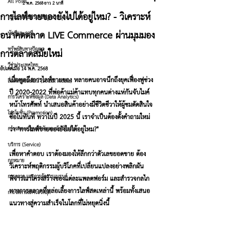
All Posts
2 พ.ค. 2568
ยาว 2 นาที
การไลฟ์ขายของยังไปได้อยู่ไหม? - วิเคราะห์
กฎหมายคุ้มครองข้อมูลส่วนบุคคล
อนาคตตลาด LIVE Commerce ผ่านมุมมอง
บัญชีและภาษี
ทรัพย์สินทางปัญญา
การตลาดสมัยใหม่
วีซ่าประเทศไทย
อัปเดตเมื่อ
14 พ.ค. 2568
เมื่อพูดถึงการไลฟ์ขายของ หลายคนอาจนึกถึงยุคเฟื่องฟูช่วง
สื่อสังคมออนไลน์ (Social Media)
ปี 2020-2022 ที่พ่อค้าแม่ค้าแทบทุกคนต่างแห่กันจับไมค์
การวิเคราะห์ข้อมูล (Data Analytics)
หน้าโทรศัพท์ นำเสนอสินค้าอย่างมีชีวิตชีวาให้ผู้ชมตัดสินใจ
โปรโมชั่น (Promotion)
ซื้อในทันที ทว่าในปี 2025 นี้ เราจำเป็นต้องตั้งคำถามใหม่
ว่า "การไลฟ์ขายของยังไปได้อยู่ไหม?"
การจดทะเบียนบริษัทและห้างหุ้นส่วน
บริการ (Service)
เพื่อหาคำตอบ เราต้องมองให้ลึกกว่าตัวเลขยอดขาย ต้อง
กฎหมาย
วิเคราะห์พฤติกรรมผู้บริโภคที่เปลี่ยนแปลงอย่างพลิกผัน 
การตลาด และการจัดการแบรนด์
พิจารณาโครงสร้างของแต่ละแพลตฟอร์ม และสำรวจกลไก
ทางการตลาดที่หล่อเลี้ยงการไลฟ์สดเหล่านี้ พร้อมทั้งเสนอ
การจัดการสภาวะวิกฤติ
แนวทางสู่ความสำเร็จในโลกที่ไม่หยุดนิ่งนี้