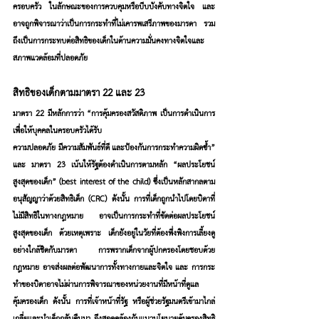
ครอบครัว ในลักษณะของการควบคุมหรือบีบบังคับทางจิตใจ และ
อาจถูกพิจารณาว่าเป็นการกระทำที่ไม่เคารพเสรีภาพของมารดา รวม
ถึงเป็นการกระทบต่อสิทธิของเด็กในด้านความมั่นคงทางจิตใจและ
สภาพแวดล้อมที่ปลอดภัย
สิทธิของเด็กตามมาตรา 22 และ 23
มาตรา 22
 มีหลักการว่า “การคุ้มครองสวัสดิภาพ เป็นการดำเนินการ
เพื่อให้บุคคลในครอบครัวได้รับ
ความปลอดภัย มีความสัมพันธ์ที่ดี และป้องกันการกระทำความผิดซ้ำ” 
และ 
มาตรา 23 
เน้นให้รัฐต้องดำเนินการตามหลัก “ผลประโยชน์
สูงสุดของเด็ก” (best interest of the child) ซึ่งเป็นหลักสากลตาม
อนุสัญญาว่าด้วยสิทธิเด็ก (CRC) ดังนั้น การที่เด็กถูกนำไปโดยบิดาที่
ไม่มีสิทธิในทางกฎหมาย อาจเป็นการกระทำที่ขัดต่อผลประโยชน์
สูงสุดของเด็ก ด้วยเหตุเพราะ เด็กยังอยู่ในวัยที่ต้องพึ่งพิงการเลี้ยงดู
อย่างใกล้ชิดกับมารดา การพรากเด็กจากผู้ปกครองโดยชอบด้วย
กฎหมาย อาจส่งผลต่อพัฒนาการทั้งทางกายและจิตใจ และ การกระ
ทำของบิดาอาจไม่ผ่านการพิจารณาของหน่วยงานที่มีหน้าที่ดูแล
คุ้มครองเด็ก ดังนั้น การที่เจ้าหน้าที่รัฐ หรือผู้ช่วยรัฐมนตรีเข้ามาไกล่