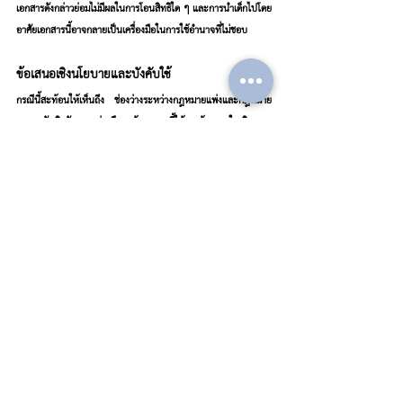
เอกสารดังกล่าวย่อมไม่มีผลในการโอนสิทธิใด ๆ และการนำเด็กไปโดย
อาศัยเอกสารนี้อาจกลายเป็นเครื่องมือในการใช้อำนาจที่ไม่ชอบ
ข้อเสนอเชิงนโยบายและบังคับใช้
กรณีนี้สะท้อนให้เห็นถึง ช่องว่างระหว่างกฎหมายแพ่งและกฎหมาย
ครอบครัวเชิงสังคม กล่าวคือ แม้ พ.ร.บ.นี้ให้การคุ้มครองในเชิงความ
สัมพันธ์ครอบครัว แต่หากฝ่ายชายไม่ดำเนินการรับรองบุตร ก็ไม่มีสิทธิ
ในการปกครองบุตรในเชิงกฎหมาย ดังนั้นจึงควรมี แนวทางให้คำ
ปรึกษาทางกฎหมายในโรงพยาบาลหรือหน่วยงานของรัฐ เมื่อตรวจ
พบความขัดแย้งในครอบครัวที่อาจกระทบต่อเด็ก เพื่อให้การเจรจาอยู่
ภายใต้กรอบกฎหมายและคุ้มครองประโยชน์สูงสุดของเด็กโดยไม่
กระทบสิทธิมารดาหรือบุคคลที่มีอำนาจปกครองโดยชอบ
สรุป
พ.ร.บ.สถาบันครอบครัวฯ พ.ศ. 2562 ได้สร้างหลักประกันทาง
กฎหมายเพื่อคุ้มครองเด็กและบุคคลในครอบครัวจากการใช้ความ
รุนแรงในทุกรูปแบบ รวมถึงความรุนแรงเชิงอำนาจและการควบคุม
โดยไม่ได้รับความยินยอมจากผู้มีสิทธิตามกฎหมาย กรณีแพทย์นำเด็ก