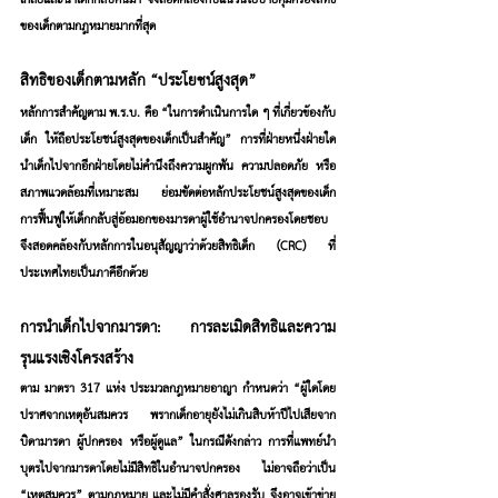
เกลี่ยและนำเด็กกลับคืนมา จึงสอดคล้องกับแนวนโยบายคุ้มครองสิทธิ
ของเด็กตามกฎหมายมากที่สุด
สิทธิของเด็กตามหลัก “ประโยชน์สูงสุด”
หลักการสำคัญตาม พ.ร.บ. คือ “ในการดำเนินการใด ๆ ที่เกี่ยวข้องกับ
เด็ก ให้ถือประโยชน์สูงสุดของเด็กเป็นสำคัญ” การที่ฝ่ายหนึ่งฝ่ายใด
นำเด็กไปจากอีกฝ่ายโดยไม่คำนึงถึงความผูกพัน ความปลอดภัย หรือ
สภาพแวดล้อมที่เหมาะสม ย่อมขัดต่อหลักประโยชน์สูงสุดของเด็ก 
การฟื้นฟูให้เด็กกลับสู่อ้อมอกของมารดาผู้ใช้อำนาจปกครองโดยชอบ 
จึงสอดคล้องกับหลักการในอนุสัญญาว่าด้วยสิทธิเด็ก (CRC) ที่
ประเทศไทยเป็นภาคีอีกด้วย
การนำเด็กไปจากมารดา: การละเมิดสิทธิและความ
รุนแรงเชิงโครงสร้าง
ตาม มาตรา 317 แห่ง ประมวลกฎหมายอาญา กำหนดว่า “ผู้ใดโดย
ปราศจากเหตุอันสมควร พรากเด็กอายุยังไม่เกินสิบห้าปีไปเสียจาก
บิดามารดา ผู้ปกครอง หรือผู้ดูแล” ในกรณีดังกล่าว การที่แพทย์นำ
บุตรไปจากมารดาโดยไม่มีสิทธิในอำนาจปกครอง ไม่อาจถือว่าเป็น 
“เหตุสมควร” ตามกฎหมาย และไม่มีคำสั่งศาลรองรับ จึงอาจเข้าข่าย