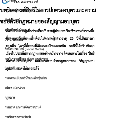
All Posts
9 ธ.ค. 2568
ยาว 2 นาที
บทวิเคราะห์สิทธิในการปกครองบุตรและความ
กฎหมายคุ้มครองข้อมูลส่วนบุคคล
ชอบด้วยกฎหมายของสัญญามอบบุตร
บัญชีและภาษี
ทรัพย์สินทางปัญญา
ในกรณีที่ปรากฏเป็นข่าวเกี่ยวกับชายผู้ประกอบวิชาชีพแพทย์รายหนึ่ง
ซึ่งพาบุตรวัยเพียงหนึ่งเดือนไปจากหญิงสาวอายุ 26 ปีที่เป็นมารดา
วีซ่าประเทศไทย
ของเด็ก โดยที่ทั้งสองมิได้จดทะเบียนสมรสกัน กรณีนี้ได้สร้างข้อถก
สื่อสังคมออนไลน์ (Social Media)
เถียงในประเด็นทางกฎหมายอย่างกว้างขวาง โดยเฉพาะในเรื่อง "สิทธิ
การวิเคราะห์ข้อมูล (Data Analytics)
ในการปกครองบุตร" และความชอบด้วยกฎหมายของ "สัญญามอบ
บุตร" ที่มารดาได้ลงนามไว้
โปรโมชั่น (Promotion)
การจดทะเบียนบริษัทและห้างหุ้นส่วน
บริการ (Service)
กฎหมาย
การตลาด และการจัดการแบรนด์
การจัดการสภาวะวิกฤติ