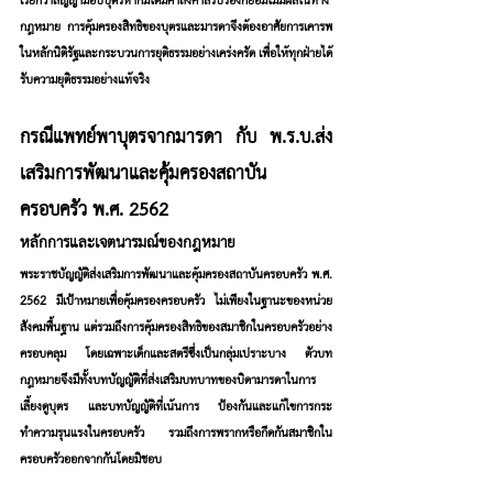
เรียกว่าสัญญามอบบุตรหากมิได้มีคำสั่งศาลรับรองก็ย่อมไม่มีผลในทาง
กฎหมาย การคุ้มครองสิทธิของบุตรและมารดาจึงต้องอาศัยการเคารพ
ในหลักนิติรัฐและกระบวนการยุติธรรมอย่างเคร่งครัด เพื่อให้ทุกฝ่ายได้
รับความยุติธรรมอย่างแท้จริง
กรณีแพทย์พาบุตรจากมารดา กับ พ.ร.บ.ส่ง
เสริมการพัฒนาและคุ้มครองสถาบัน
ครอบครัว พ.ศ. 2562
หลักการและเจตนารมณ์ของกฎหมาย
พระราชบัญญัติส่งเสริมการพัฒนาและคุ้มครองสถาบันครอบครัว พ.ศ. 
2562 มีเป้าหมายเพื่อคุ้มครองครอบครัว ไม่เพียงในฐานะของหน่วย
สังคมพื้นฐาน แต่รวมถึงการคุ้มครองสิทธิของสมาชิกในครอบครัวอย่าง
ครอบคลุม โดยเฉพาะเด็กและสตรีซึ่งเป็นกลุ่มเปราะบาง ตัวบท
กฎหมายจึงมีทั้งบทบัญญัติที่ส่งเสริมบทบาทของบิดามารดาในการ
เลี้ยงดูบุตร และบทบัญญัติที่เน้นการ ป้องกันและแก้ไขการกระ
ทำความรุนแรงในครอบครัว รวมถึงการพรากหรือกีดกันสมาชิกใน
ครอบครัวออกจากกันโดยมิชอบ