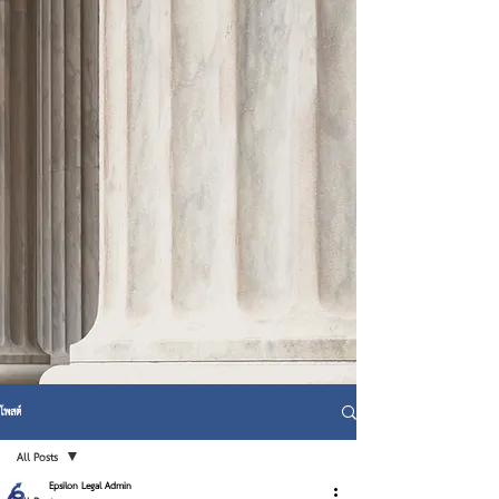
โพสต์
All Posts
Epsilon Legal Admin