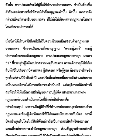
ดังนั้น หากประสงค์จะให้ผู้อื่นใช้อำนาจปกครองแทน จำเป็นต้องยื่น
คำร้องขอต่อศาลเพื่อให้ศาลมีคำสั่งอนุญาตเท่านั้น ดังนั้น เอกสารดัง
กล่าวแม้จะมีลายเซ็นของมารดา ก็ไม่ก่อให้เกิดผลทางกฎหมายในการ
โอนอำนาจปกครองได้
เมื่อบิดาได้นำบุตรไปโดยไม่ได้รับความยินยอมโดยชอบด้วยกฎหมาย
จากมารดา จึงอาจเป็นความผิดอาญาฐาน "พรากผู้เยาว์" จากผู้
ปกครองโดยชอบด้วยกฎหมาย ตามประมวลกฎหมายอาญา มาตรา 
317 ซึ่งระบุว่าผู้ใดโดยปราศจากเหตุอันสมควร พรากเด็กอายุยังไม่เกิน
สิบห้าปีไปเสียจากบิดามารดา ผู้ปกครอง หรือผู้ดูแล ต้องระวางโทษจํา
คุกตั้งแต่สามปีถึงสิบห้าปี และปรับตั้งแต่หกหมื่นบาทถึงสามแสนบาท 
แม้ในทางคดีอาจไม่มีการแจ้งความดำเนินคดี แต่พฤติการณ์ดังกล่าวก็
สะท้อนให้เห็นถึงความสำคัญของการปฏิบัติตามกระบวนการทาง
กฎหมายก่อนจะดำเนินการใดที่มีผลต่อสิทธิของเด็ก
กล่าวโดยสรุป มารดาเป็นผู้มีสิทธิใช้อำนาจปกครองบุตรโดยชอบด้วย
กฎหมายแต่เพียงผู้เดียวในกรณีที่มิได้จดทะเบียนสมรสกับบิดา การที่
บิดานำบุตรไปโดยไม่มีสิทธิดังกล่าวถือเป็นการละเมิดสิทธิของมารดา
และเสี่ยงต่อการกระทำผิดกฎหมายอาญา ส่วนสัญญาหรือเอกสารที่