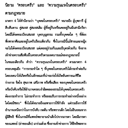
นิยาม "ครอบครัว" และ "ความรุนแรงในครอบครัว" 
ตามกฎหมาย
มาตรา 4 ให้คำนิยามว่า “บุคคลในครอบครัว” หมายถึง ผู้บุพการี ผู้
สืบสันดาน คู่สมรส คู่สมรสเดิม ผู้ที่อยู่กินหรือเคยอยู่กินฉันสามีภริยา
โดยมิได้จดทะเบียนสมรส บุตรบุญธรรม รวมทั้งบุคคลใด ๆ ที่ต้อง
พึ่งพาอาศัยและอยู่ในครัวเรือนเดียวกัน ซึ่งในกรณีนี้แม้ชายและหญิง
จะไม่ได้จดทะเบียนสมรส แต่เคยอยู่ร่วมกันและมีบุตรด้วยกัน จึงอาจ
เข้าข่ายความสัมพันธ์ในครอบครัวตามเจตนารมณ์ของกฎหมายนี้
ในขณะเดียวกัน คำว่า “ความรุนแรงในครอบครัว” ตามมาตรา 4 
ครอบคลุมถึง “การกระทำใด ๆ ที่บุคคลในครอบครัวได้กระทำต่อกัน
โดยเจตนาให้เกิดหรือในลักษณะที่น่าจะก่อให้เกิดอันตรายแก่ชีวิต 
ร่างกาย จิตใจ สุขภาพ เสรีภาพ หรือชื่อเสียง ของบุคคลในครอบครัว 
หรือบังคับหรือใช้อำนาจครอบงำผิดคลองธรรมให้บุคคลในครอบครัว
ต้องกระทำการ ไม่กระทำการ หรือยอมรับการกระทำอย่างหนึ่งอย่าง
ใดโดยมิชอบ” ซึ่งไม่ได้หมายถึงเฉพาะการใช้กำลัง แต่รวมถึงการใช้ 
อำนาจเหนือกว่าในการบังคับ กดดัน หรือพรากเด็ก โดยไม่ยินยอมจาก
ผู้มีสิทธิ ซึ่งในกรณีที่แพทย์พยายามนำเด็กไปจากมารดา โดยมีมารดา
ของแพทย์ (ย่าของเด็ก) มาร่วมด้วย ซึ่งอาจเข้าข่ายการ ใช้อิทธิพลทาง