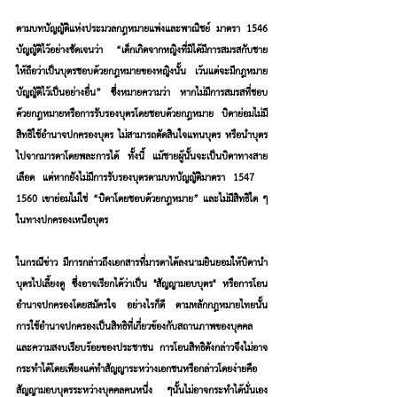
ตามบทบัญญัติแห่งประมวลกฎหมายแพ่งและพาณิชย์ มาตรา 1546 
บัญญัติไว้อย่างชัดเจนว่า “เด็กเกิดจากหญิงที่มิได้มีการสมรสกับชาย 
ให้ถือว่าเป็นบุตรชอบด้วยกฎหมายของหญิงนั้น เว้นแต่จะมีกฎหมาย
บัญญัติไว้เป็นอย่างอื่น” ซึ่งหมายความว่า หากไม่มีการสมรสที่ชอบ
ด้วยกฎหมายหรือการรับรองบุตรโดยชอบด้วยกฎหมาย บิดาย่อมไม่มี
สิทธิใช้อำนาจปกครองบุตร ไม่สามารถตัดสินใจแทนบุตร หรือนำบุตร
ไปจากมารดาโดยพละการได้ ทั้งนี้ แม้ชายผู้นั้นจะเป็นบิดาทางสาย
เลือด แต่หากยังไม่มีการรับรองบุตรตามบทบัญญัติมาตรา 1547 – 
1560 เขาย่อมไม่ใช่ “บิดาโดยชอบด้วยกฎหมาย” และไม่มีสิทธิใด ๆ 
ในทางปกครองเหนือบุตร
ในกรณีข่าว มีการกล่าวถึงเอกสารที่มารดาได้ลงนามยินยอมให้บิดานำ
บุตรไปเลี้ยงดู ซึ่งอาจเรียกได้ว่าเป็น "สัญญามอบบุตร" หรือการโอน
อำนาจปกครองโดยสมัครใจ อย่างไรก็ดี ตามหลักกฎหมายไทยนั้น 
การใช้อำนาจปกครองเป็นสิทธิที่เกี่ยวข้องกับสถานภาพของบุคคล
และความสงบเรียบร้อยของประชาชน การโอนสิทธิดังกล่าวจึงไม่อาจ
กระทำได้โดยเพียงแค่ทำสัญญาระหว่างเอกชนหรือกล่าวโดยง่ายคือ
สัญญามอบบุตรระหว่างบุคคลคนหนึ่ง ๆนั้นไม่อาจกระทำได้นั่นเอง 