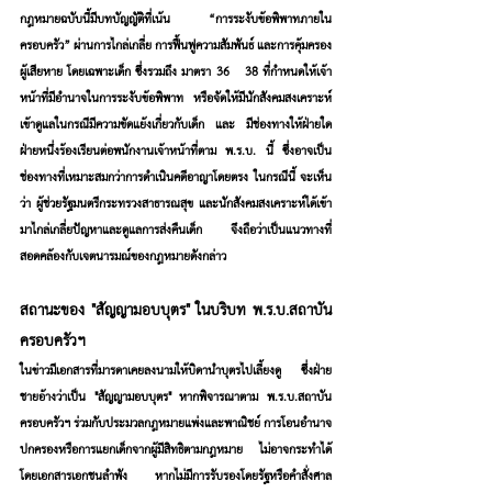
กฎหมายฉบับนี้มีบทบัญญัติที่เน้น “การระงับข้อพิพาทภายใน
ครอบครัว” ผ่านการไกล่เกลี่ย การฟื้นฟูความสัมพันธ์ และการคุ้มครอง
ผู้เสียหาย โดยเฉพาะเด็ก ซึ่งรวมถึง มาตรา 36 – 38 ที่กำหนดให้เจ้า
หน้าที่มีอำนาจในการระงับข้อพิพาท หรือจัดให้มีนักสังคมสงเคราะห์
เข้าดูแลในกรณีมีความขัดแย้งเกี่ยวกับเด็ก และ มีช่องทางให้ฝ่ายใด
ฝ่ายหนึ่งร้องเรียนต่อพนักงานเจ้าหน้าที่ตาม พ.ร.บ. นี้ ซึ่งอาจเป็น
ช่องทางที่เหมาะสมกว่าการดำเนินคดีอาญาโดยตรง ในกรณีนี้ จะเห็น
ว่า ผู้ช่วยรัฐมนตรีกระทรวงสาธารณสุข และนักสังคมสงเคราะห์ได้เข้า
มาไกล่เกลี่ยปัญหาและดูแลการส่งคืนเด็ก จึงถือว่าเป็นแนวทางที่
สอดคล้องกับเจตนารมณ์ของกฎหมายดังกล่าว
สถานะของ "สัญญามอบบุตร" ในบริบท พ.ร.บ.สถาบัน
ครอบครัวฯ
ในข่าวมีเอกสารที่มารดาเคยลงนามให้บิดานำบุตรไปเลี้ยงดู ซึ่งฝ่าย
ชายอ้างว่าเป็น "สัญญามอบบุตร" หากพิจารณาตาม พ.ร.บ.สถาบัน
ครอบครัวฯ ร่วมกับประมวลกฎหมายแพ่งและพาณิชย์ การโอนอำนาจ
ปกครองหรือการแยกเด็กจากผู้มีสิทธิตามกฎหมาย ไม่อาจกระทำได้
โดยเอกสารเอกชนลำพัง หากไม่มีการรับรองโดยรัฐหรือคำสั่งศาล 