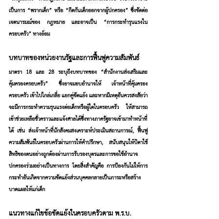
เป็นการ “พรากเด็ก” หรือ “กีดกันเด็กออกจากผู้ปกครอง” ซึ่งขัดต่อ
เจตนารมณ์ของ กฎหมาย และอาจเป็น “การกระทำรุนแรงใน
ครอบครัว” ทางอ้อม
บทบาทของหน่วยงานรัฐและการฟื้นฟูความสัมพันธ์
มาตรา 18 และ 28 ระบุถึงบทบาทของ “สำนักงานส่งเสริมและ
คุ้มครองครอบครัว” ซึ่งอาจมอบอำนาจให้ เจ้าหน้าที่คุ้มครอง
ครอบครัว เข้าไปไกล่เกลี่ย แยกคู่ขัดแย้ง และหากมีเหตุอันควรสงสัยว่า
จะมีการกระทำความรุนแรงต่อเด็กหรือผู้ใดในครอบครัว ให้สามารถ
เข้าช่วยเหลือชั่วคราวและแจ้งศาลได้ซึ่งทางภาครัฐอาจเข้ามาทำหน้าที่
ได้ เช่น ส่งเจ้าหน้าที่นักสังคมสงเคราะห์ประเมินสถานการณ์, ฟื้นฟู
ความสัมพันธ์ในครอบครัวผ่านการให้คำปรึกษา, สนับสนุนให้บิดาใช้
สิทธิของตนอย่างถูกต้องผ่านการรับรองบุตรและการขอใช้อำนาจ
ปกครองร่วมอย่างเป็นทางการ โดยสิ่งสำคัญคือ การป้องกันไม่ให้การ
กระทำอันเกิดจากความขัดแย้งส่วนบุคคลกลายเป็นภาระหรือสร้าง
บาดแผลให้แก่เด็ก
แนวทางแก้ไขข้อขัดแย้งในครอบครัวตาม พ.ร.บ.