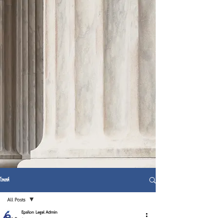
โพสต์
All Posts
Epsilon Legal Admin