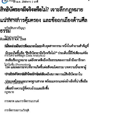
All Posts
10 เม.ย. 2568
ยาว 1 นาที
สิทธิบัตรยามีจริงหรือไม่? เจาะลึกกฎหมาย
กฎหมายคุ้มครองข้อมูลส่วนบุคคล
แนวทางการคุ้มครอง และข้อถกเถียงด้านศีล
บัญชีและภาษี
ทรัพย์สินทางปัญญา
ธรรม
วีซ่าประเทศไทย
อัปเดตเมื่อ
8 พ.ค. 2568
เมื่อกล่าวถึงการพัฒนายาในระดับอุตสาหกรรม หนึ่งในคำถามสำคัญที่
สื่อสังคมออนไลน์ (Social Media)
มักจะเกิดขึ้นคือ "สิทธิบัตรยามีจริงหรือไม่?" ประเด็นนี้มิใช่เพียงแค่ข้อ
การวิเคราะห์ข้อมูล (Data Analytics)
สงสัยเชิงกฎหมาย แต่ยังพาดพิงถึงจริยธรรมของการเข้าถึงยารักษา
โปรโมชั่น (Promotion)
โรค และผลกระทบที่อาจเกิดขึ้นต่อสังคมโดยรวม บทความนี้จะพาผู้
การจดทะเบียนบริษัทและห้างหุ้นส่วน
อ่านไปทำความเข้าใจอย่างละเอียดถึงสภาพการณ์สิทธิบัตรยาใน
ประเทศไทยและมาตรฐานสากล พร้อมแทรกแหล่งอ้างอิงที่น่าเชื่อถือ 
บริการ (Service)
เพื่อสร้างความรู้ที่ครบถ้วนและลึกซึ้ง
กฎหมาย
การตลาด และการจัดการแบรนด์
การจัดการสภาวะวิกฤติ